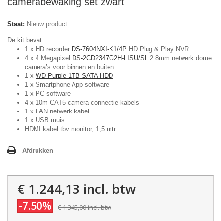
camerabewaking set zwart
Staat:
Nieuw product
De kit bevat:
1 x HD recorder
DS-7604NXI-K1/4P
HD Plug & Play NVR
4 x 4 Megapixel
DS-2CD2347G2H-LISU/SL
2.8mm netwerk dome
camera’s voor binnen en buiten
1 x
WD Purple 1TB SATA HDD
1 x Smartphone App software
1 x PC software
4 x 10m CAT5 camera connectie kabels
1 x LAN netwerk kabel
1 x USB muis
HDMI kabel tbv monitor, 1,5 mtr
Afdrukken
€ 1.244,13
incl. btw
-7.50%
€ 1.345,00
incl. btw