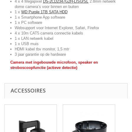
4 x 4 Megapixel
DS-2CD2347G2H-LISU/SL
2.8mm netwerk
dome camera’s voor binnen en buiten
1 x
WD Purple 1TB SATA HDD
1 x Smartphone App software
1 x PC software
Websupport voor Internet Explorer, Safari, Firefox
4 x 10m CAT5 camera connectie kabels
1 x LAN netwerk kabel
1 x USB muis
HDMI kabel tbv monitor, 1,5 mtr
3 jaar garantie op de hardware
Camera met ingebouwde microfoon, speaker en
stroboscoopfunctie (actieve detectie)
ACCESSOIRES