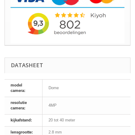
DATASHEET
model
Dome
camera:
resolutie
4MP
camera:
kijkafstand:
20 tot 40 meter
lensgrootte:
2.8 mm