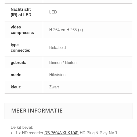
Nachtzicht
LED
(IR) of LED
video
H.264 en H.265 (+)
compressie:
type
Bekabeld
connectie:
gebruik:
Binnen / Buiten
merk:
Hikvision
kleur:
Zwart
MEER INFORMATIE
De kit bevat:
1 x HD recorder
DS-7604NXI-K1/4P
HD Plug & Play NVR