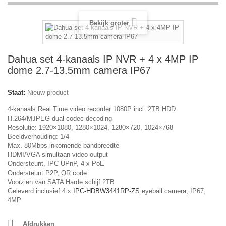
Bekijk groter
Dahua set 4-kanaals IP NVR + 4 x 4MP IP
dome 2.7-13.5mm camera IP67
Staat:
Nieuw product
4-kanaals Real Time video recorder 1080P incl. 2TB HDD
H.264/MJPEG dual codec decoding
Resolutie: 1920×1080, 1280×1024, 1280×720, 1024×768
Beeldverhouding: 1/4
Max. 80Mbps inkomende bandbreedte
HDMI/VGA simultaan video output
Ondersteunt, IPC UPnP, 4 x PoE
Ondersteunt P2P, QR code
Voorzien van SATA Harde schijf 2TB
Geleverd inclusief 4 x
IPC-HDBW3441RP-ZS
eyeball camera, IP67,
4MP
Afdrukken