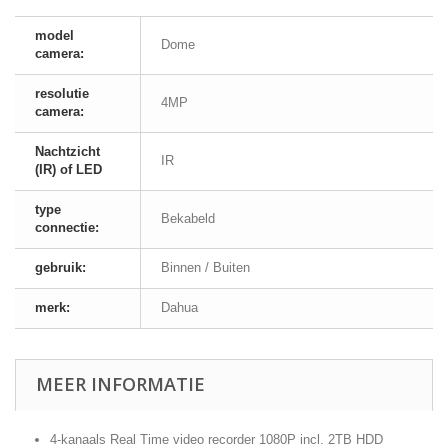
model
Dome
camera:
resolutie
4MP
camera:
Nachtzicht
IR
(IR) of LED
type
Bekabeld
connectie:
gebruik:
Binnen / Buiten
merk:
Dahua
MEER INFORMATIE
4-kanaals Real Time video recorder 1080P incl. 2TB HDD