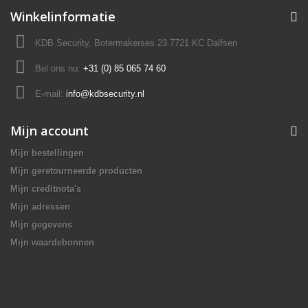
Winkelinformatie
KDB Security, Botermakerses 23 7721 KC Dalfsen
Bel ons nu:
+31 (0) 85 065 74 60
E-mail:
info@kdbsecurity.nl
Mijn account
Mijn bestellingen
Mijn geretourneerde producten
Mijn creditnota's
Mijn adressen
Mijn gegevens
Mijn waardebonnen