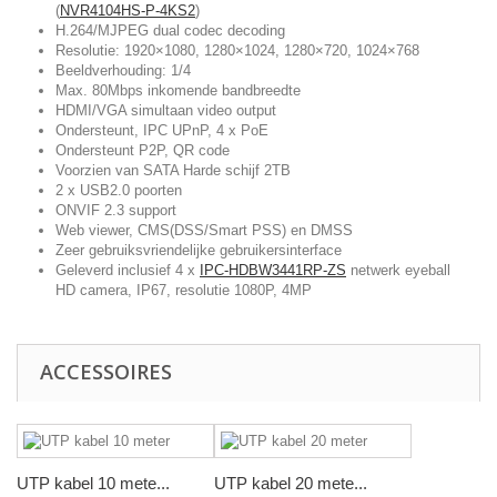
(
NVR4104HS-P-4KS2
)
H.264/MJPEG dual codec decoding
Resolutie: 1920×1080, 1280×1024, 1280×720, 1024×768
Beeldverhouding: 1/4
Max. 80Mbps inkomende bandbreedte
HDMI/VGA simultaan video output
Ondersteunt, IPC UPnP, 4 x PoE
Ondersteunt P2P, QR code
Voorzien van SATA Harde schijf 2TB
2 x USB2.0 poorten
ONVIF 2.3 support
Web viewer, CMS(DSS/Smart PSS) en DMSS
Zeer gebruiksvriendelijke gebruikersinterface
Geleverd inclusief 4 x
IPC-HDBW3441RP-ZS
netwerk eyeball
HD camera, IP67, resolutie 1080P, 4MP
ACCESSOIRES
UTP kabel 10 mete...
UTP kabel 20 mete...