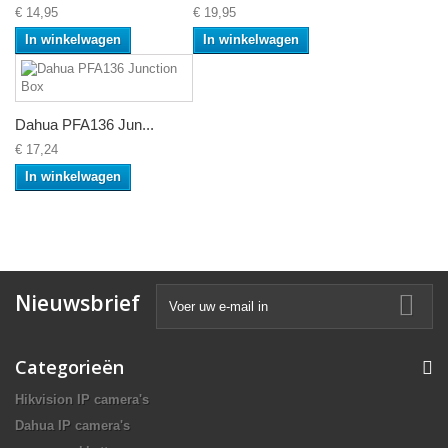
€ 14,95
€ 19,95
In winkelwagen
In winkelwagen
Dahua PFA136 Jun...
€ 17,24
In winkelwagen
Nieuwsbrief
Categorieën
Hikvision IP camera's
Dahua IP camera's