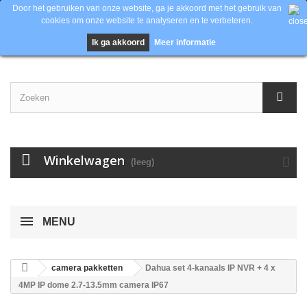
Door het gebruiken van onze website, ga je akkoord met het gebruik van
Contacteer ons
Inloggen
EUR
cookies om onze website te analyseren en te verbeteren.
Ik ga akkoord
Meer informatie
Winkelwagen
(leeg)
MENU
camera pakketten
Dahua set 4-kanaals IP NVR + 4 x
4MP IP dome 2.7-13.5mm camera IP67