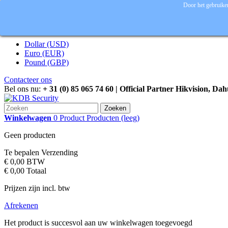
Door het gebruiken
Inloggen
Valuta :
EUR
Dollar (USD)
Euro (EUR)
Pound (GBP)
Contacteer ons
Bel ons nu:
+ 31 (0) 85 065 74 60 | Official Partner Hikvision, Da
Zoeken
Winkelwagen
0
Product
Producten
(leeg)
Geen producten
Te bepalen
Verzending
€ 0,00
BTW
€ 0,00
Totaal
Prijzen zijn incl. btw
Afrekenen
Het product is succesvol aan uw winkelwagen toegevoegd