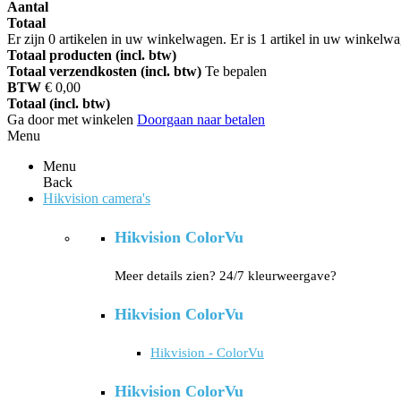
Aantal
Totaal
Er zijn
0
artikelen in uw winkelwagen.
Er is 1 artikel in uw winkelw
Totaal producten (incl. btw)
Totaal verzendkosten (incl. btw)
Te bepalen
BTW
€ 0,00
Totaal (incl. btw)
Ga door met winkelen
Doorgaan naar betalen
Menu
Menu
Back
Hikvision camera's
Hikvision ColorVu
Meer details zien? 24/7 kleurweergave?
Hikvision ColorVu
Hikvision - ColorVu
Hikvision ColorVu