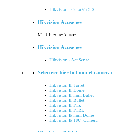
Hikvision - ColorVu 3.0
Hikvision Acusense
Maak hier uw keuze:
Hikvision Acusense
Hikvision - AcuSense
Selecteer hier het model camera:
Hikvision IP Turret
Hikvision IP Dome
Hikvision IP mini Bullet
Hikvision IP Bullet
Hikvision IP PTZ
Hikvision IP PTRZ
Hikvision IP mini Dome
Hikvision IP 180° Camera