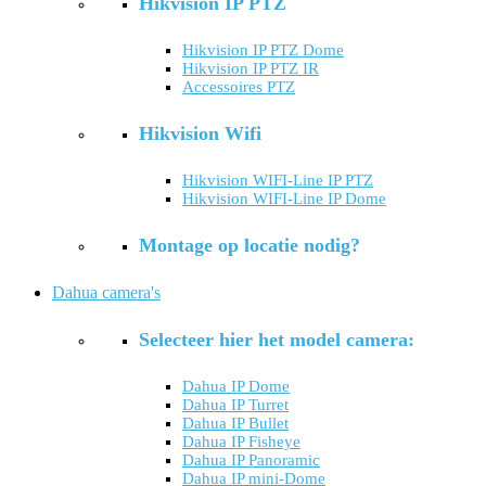
Hikvision IP PTZ
Hikvision IP PTZ Dome
Hikvision IP PTZ IR
Accessoires PTZ
Hikvision Wifi
Hikvision WIFI-Line IP PTZ
Hikvision WIFI-Line IP Dome
Montage op locatie nodig?
Dahua camera's
Selecteer hier het model camera:
Dahua IP Dome
Dahua IP Turret
Dahua IP Bullet
Dahua IP Fisheye
Dahua IP Panoramic
Dahua IP mini-Dome