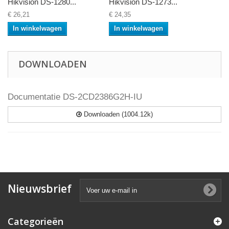
Hikvision DS-1280...
Hikvision DS-1273...
€ 26,21
€ 24,35
In winkelwagen
In winkelwagen
DOWNLOADEN
Documentatie DS-2CD2386G2H-IU
Downloaden (1004.12k)
Nieuwsbrief
Categorieën