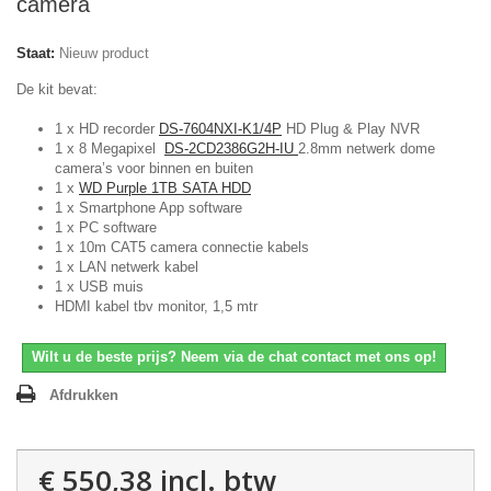
camera
Staat:
Nieuw product
De kit bevat:
1 x HD recorder
DS-7604NXI-K1/4P
HD Plug & Play NVR
1 x 8 Megapixel
DS-2CD2386G2H-IU
2.8mm netwerk dome
camera’s voor binnen en buiten
1 x
WD Purple 1TB SATA HDD
1 x Smartphone App software
1 x PC software
1 x 10m CAT5 camera connectie kabels
1 x LAN netwerk kabel
1 x USB muis
HDMI kabel tbv monitor, 1,5 mtr
Wilt u de beste prijs? Neem via de chat contact met ons op!
Afdrukken
€ 550,38
incl. btw