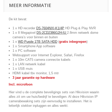
MEER INFORMATIE
De kit bevat:
1 x HD recorder
DS-7604NXI-K1/4P
HD Plug & Play NVR
1 x 8 Megapixel
DS-2CD2386G2H-IU
2.8mm netwerk dome
camera’s voor binnen en buiten
1 x
WD Purple 1TB SATA HDD
(
gratis inbegrepen
)
1 x Smartphone App software
1 x PC software
Websupport voor Internet Explorer, Safari, Firefox
1 x 10m CAT5 camera connectie kabels
1 x LAN netwerk kabel
1 x USB muis
HDMI kabel tbv monitor, 1,5 mtr
3 jaar garantie op hardware
Incl. microfoon
Hier vind u de complete beveiligings sets van Hikvision waarin
alles zit om uw huis/bedrijf te beveiligen. Al deze Hikvision IP
camerabewaking sets zijn eenvoudig te installeren. Het is
letterlijk stekker inpluggen en alles werkt.