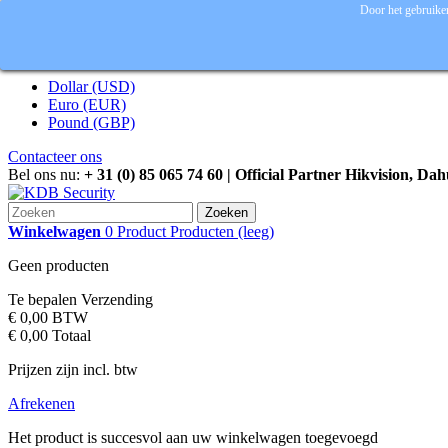
Door het gebruiken
Inloggen
Valuta :
EUR
Dollar (USD)
Euro (EUR)
Pound (GBP)
Contacteer ons
Bel ons nu:
+ 31 (0) 85 065 74 60 | Official Partner Hikvision, Da
Zoeken
Winkelwagen
0
Product
Producten
(leeg)
Geen producten
Te bepalen
Verzending
€ 0,00
BTW
€ 0,00
Totaal
Prijzen zijn incl. btw
Afrekenen
Het product is succesvol aan uw winkelwagen toegevoegd