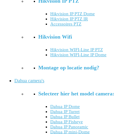
Hikvision IP PTZ
Hikvision IP PTZ Dome
Hikvision IP PTZ IR
Accessoires PTZ
Hikvision Wifi
Hikvision WIFI-Line IP PTZ
Hikvision WIFI-Line IP Dome
Montage op locatie nodig?
Dahua camera's
Selecteer hier het model camera:
Dahua IP Dome
Dahua IP Turret
Dahua IP Bullet
Dahua IP Fisheye
Dahua IP Panoramic
Dahua IP mini-Dome