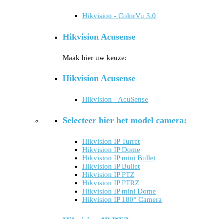
Hikvision - ColorVu 3.0
Hikvision Acusense
Maak hier uw keuze:
Hikvision Acusense
Hikvision - AcuSense
Selecteer hier het model camera:
Hikvision IP Turret
Hikvision IP Dome
Hikvision IP mini Bullet
Hikvision IP Bullet
Hikvision IP PTZ
Hikvision IP PTRZ
Hikvision IP mini Dome
Hikvision IP 180° Camera