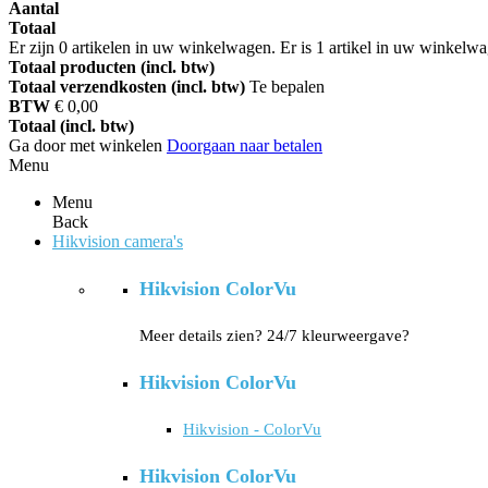
Aantal
Totaal
Er zijn
0
artikelen in uw winkelwagen.
Er is 1 artikel in uw winkelw
Totaal producten (incl. btw)
Totaal verzendkosten (incl. btw)
Te bepalen
BTW
€ 0,00
Totaal (incl. btw)
Ga door met winkelen
Doorgaan naar betalen
Menu
Menu
Back
Hikvision camera's
Hikvision ColorVu
Meer details zien? 24/7 kleurweergave?
Hikvision ColorVu
Hikvision - ColorVu
Hikvision ColorVu