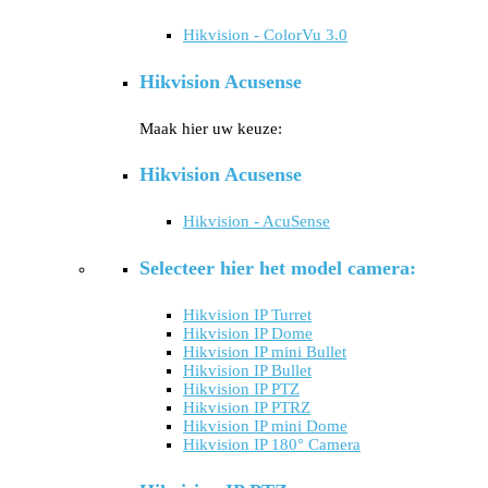
Hikvision - ColorVu 3.0
Hikvision Acusense
Maak hier uw keuze:
Hikvision Acusense
Hikvision - AcuSense
Selecteer hier het model camera:
Hikvision IP Turret
Hikvision IP Dome
Hikvision IP mini Bullet
Hikvision IP Bullet
Hikvision IP PTZ
Hikvision IP PTRZ
Hikvision IP mini Dome
Hikvision IP 180° Camera