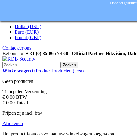
Door het gebruiken
Inloggen
Valuta :
EUR
Dollar (USD)
Euro (EUR)
Pound (GBP)
Contacteer ons
Bel ons nu:
+ 31 (0) 85 065 74 60 | Official Partner Hikvision, Da
Zoeken
Winkelwagen
0
Product
Producten
(leeg)
Geen producten
Te bepalen
Verzending
€ 0,00
BTW
€ 0,00
Totaal
Prijzen zijn incl. btw
Afrekenen
Het product is succesvol aan uw winkelwagen toegevoegd