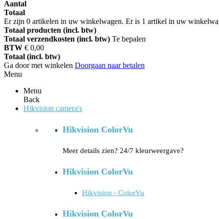
Aantal
Totaal
Er zijn
0
artikelen in uw winkelwagen.
Er is 1 artikel in uw winkelw
Totaal producten (incl. btw)
Totaal verzendkosten (incl. btw)
Te bepalen
BTW
€ 0,00
Totaal (incl. btw)
Ga door met winkelen
Doorgaan naar betalen
Menu
Menu
Back
Hikvision camera's
Hikvision ColorVu
Meer details zien? 24/7 kleurweergave?
Hikvision ColorVu
Hikvision - ColorVu
Hikvision ColorVu