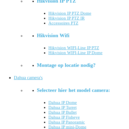
Hikvision IP PTZ
Hikvision IP PTZ Dome
Hikvision IP PTZ IR
Accessoires PTZ
Hikvision Wifi
Hikvision WIFI-Line IP PTZ
Hikvision WIFI-Line IP Dome
Montage op locatie nodig?
Dahua camera's
Selecteer hier het model camera:
Dahua IP Dome
Dahua IP Turret
Dahua IP Bullet
Dahua IP Fisheye
Dahua IP Panoramic
Dahua IP mini-Dome