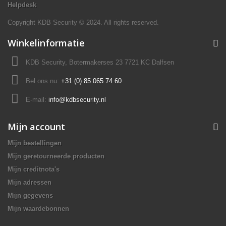
Helpdesk
Copyright KDB Security © 2024. All rights reserved.
Winkelinformatie
KDB Security, Botermakerses 23 7721 KC Dalfsen
Bel ons nu:
+31 (0) 85 065 74 60
E-mail:
info@kdbsecurity.nl
Mijn account
Mijn bestellingen
Mijn geretourneerde producten
Mijn creditnota's
Mijn adressen
Mijn gegevens
Mijn waardebonnen