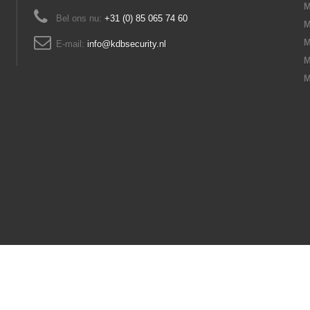
M
Bel ons nu:
+31 (0) 85 065 74 60
M
M
E-mail:
info@kdbsecurity.nl
M
M