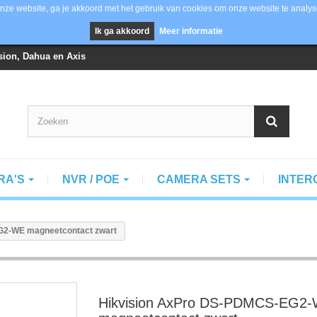
nze website, ga je akkoord met het gebruik van cookies om onze website te analys
Ik ga akkoord
Meer informatie
vision, Dahua en Axis
RA'S
NVR / POE
CAMERA SETS
INTE
G2-WE magneetcontact zwart
Hikvision AxPro DS-PDMCS-EG2