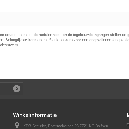
uren, inclusief de metalen voet, en de ingebouwde ingangen stellen de geb
. Belangrijkste kenmerken: Slank ontwerp voor een onopvallende (onopvallende
atieontwerp.
Winkelinformatie
M
KDB Security, Botermakerses 23 7721 KC Dalfsen