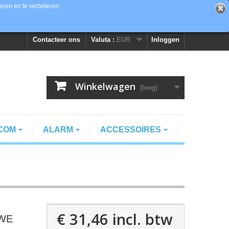
eren en te verbeteren.
Contacteer ons
Valuta :
EUR
Inloggen
Winkelwagen
(leeg)
RCOM
ALARM
ACCESSOIRES
€ 31,46
incl. btw
-WE