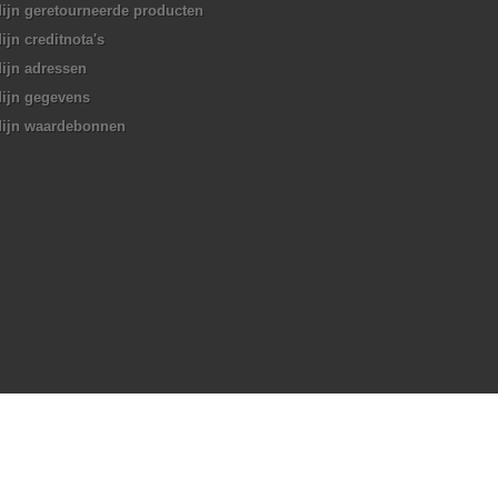
ijn geretourneerde producten
ijn creditnota's
ijn adressen
ijn gegevens
ijn waardebonnen