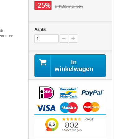
-25%
€ 41,95
incl. btw
Aantal
na
voor- en
In
winkelwagen