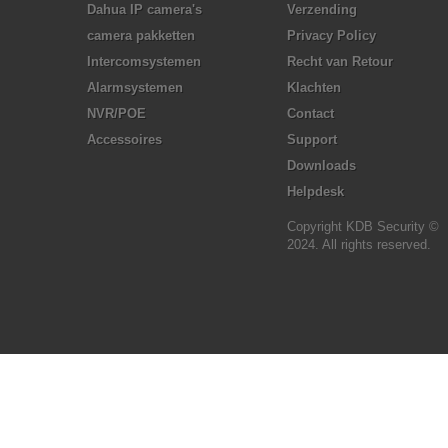
Dahua IP camera's
Verzending
camera pakketten
Privacy Policy
Intercomsystemen
Recht van Retour
Alarmsystemen
Klachten
NVR/POE
Contact
Accessoires
Support
Downloads
Helpdesk
Copyright KDB Security ©
2024. All rights reserved.