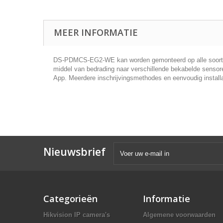
MEER INFORMATIE
DS-PDMCS-EG2-WE kan worden gemonteerd op alle soorten de
middel van bedrading naar verschillende bekabelde sensoren
App. Meerdere inschrijvingsmethodes en eenvoudig install
Nieuwsbrief
Categorieën
Informatie
Hikvision IP camera's
Algemene voorwaarden