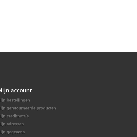
Mijn account
ijn bestellingen
ijn geretourneerde producten
ijn creditnota's
ijn adressen
ijn gegevens