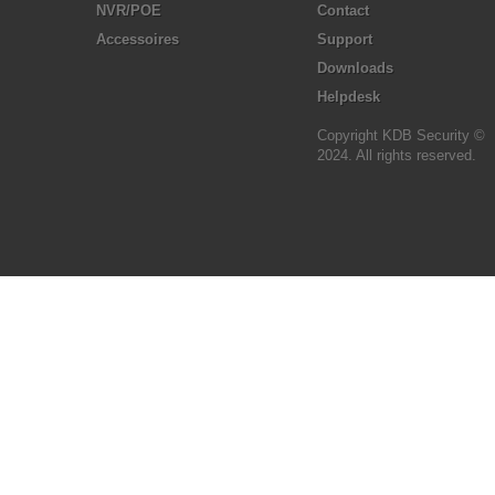
NVR/POE
Contact
Accessoires
Support
Downloads
Helpdesk
Copyright KDB Security ©
2024. All rights reserved.