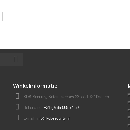
Winkelinformatie
M
KDB Security, Botermakerses 23 7721 KC Dalfsen
M
Bel ons nu:
+31 (0) 85 065 74 60
M
M
E-mail:
info@kdbsecurity.nl
M