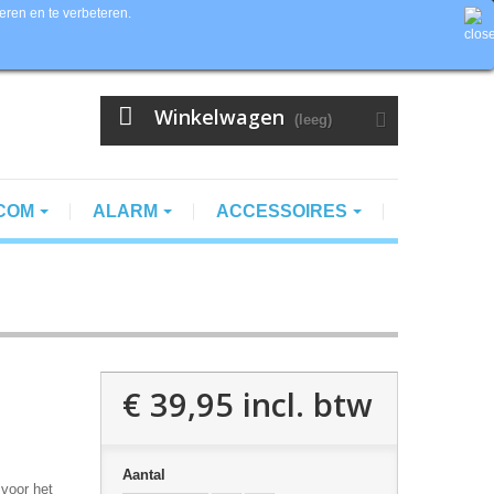
eren en te verbeteren.
Contacteer ons
Valuta :
EUR
Inloggen
Winkelwagen
(leeg)
RCOM
ALARM
ACCESSOIRES
€ 39,95
incl. btw
Aantal
voor het