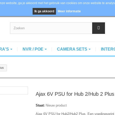
nze website, ga je akkoord met het gebruik van cookies om onze website te analys
ision, Dahua en Axis
Ik ga akkoord
Meer informatie
RA'S
NVR / POE
CAMERA SETS
INTE
lus
Ajax 6V PSU for Hub 2/Hub 2 Plus
Staat:
Nieuw product
Ajax 6V PSU for Hub2/Hub2 Plus. Een voedingsprint 