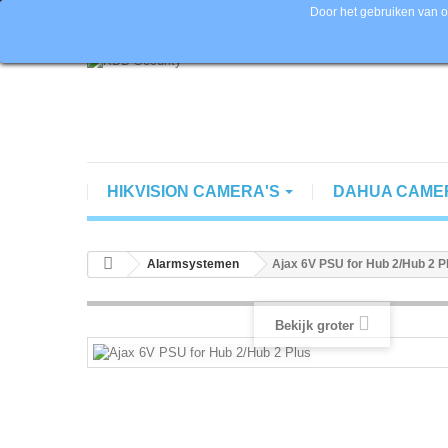
Door het gebruiken van o
Bel ons nu:
+ 31 (0) 85 065 74 60 | Official Partner Hikv
HIKVISION CAMERA'S
DAHUA CAME
Alarmsystemen
Ajax 6V PSU for Hub 2/Hub 2 P
Bekijk groter