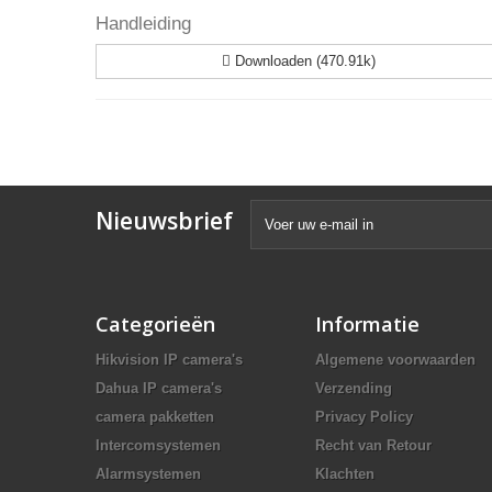
Handleiding
Downloaden (470.91k)
Nieuwsbrief
Categorieën
Informatie
Hikvision IP camera's
Algemene voorwaarden
Dahua IP camera's
Verzending
camera pakketten
Privacy Policy
Intercomsystemen
Recht van Retour
Alarmsystemen
Klachten