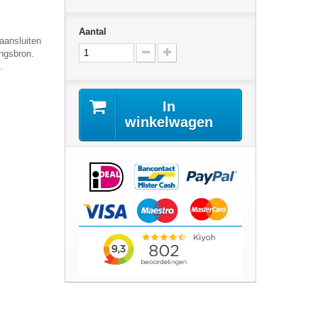
Aantal
aansluiten
ngsbron.
.
In
winkelwagen