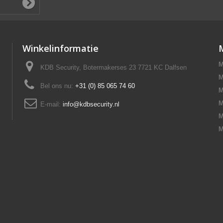
Winkelinformatie
M
KDB Security, Botermakerses 23 7721 KC Dalfsen
M
Bel ons nu:
+31 (0) 85 065 74 60
M
M
E-mail:
info@kdbsecurity.nl
M
M