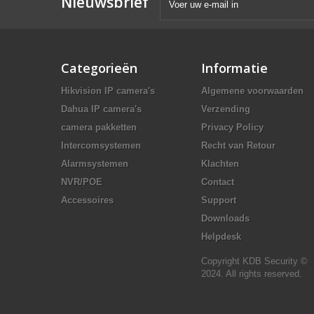
Nieuwsbrief
Categorieën
Informatie
Hikvision IP camera's
Algemene voorwaarden
Dahua IP camera's
Verzending
camera pakketten
Privacy Policy
Intercomsystemen
Recht van Retour
Alarmsystemen
Klachten
NVR/POE
Contact
Accessoires
Support
Downloads
Helpdesk
Copyright KDB Security ©
2024. All rights reserved.