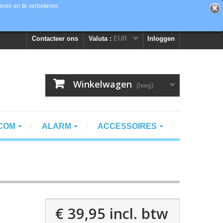
eren en te verbeteren.
Contacteer ons
Valuta :
EUR
Inloggen
Winkelwagen
(leeg)
RCOM
ALARM
ACCESSOIRES
€ 39,95
incl. btw