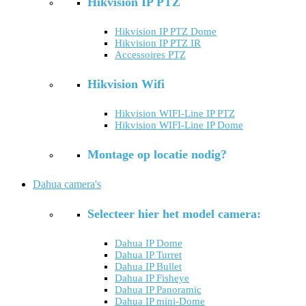
Hikvision IP PTZ
Hikvision IP PTZ Dome
Hikvision IP PTZ IR
Accessoires PTZ
Hikvision Wifi
Hikvision WIFI-Line IP PTZ
Hikvision WIFI-Line IP Dome
Montage op locatie nodig?
Dahua camera's
Selecteer hier het model camera:
Dahua IP Dome
Dahua IP Turret
Dahua IP Bullet
Dahua IP Fisheye
Dahua IP Panoramic
Dahua IP mini-Dome