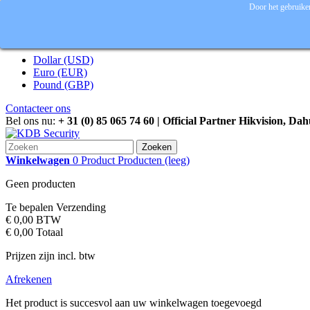
Door het gebruiken
Inloggen
Valuta :
EUR
Dollar (USD)
Euro (EUR)
Pound (GBP)
Contacteer ons
Bel ons nu:
+ 31 (0) 85 065 74 60 | Official Partner Hikvision, Da
Zoeken
Winkelwagen
0
Product
Producten
(leeg)
Geen producten
Te bepalen
Verzending
€ 0,00
BTW
€ 0,00
Totaal
Prijzen zijn incl. btw
Afrekenen
Het product is succesvol aan uw winkelwagen toegevoegd