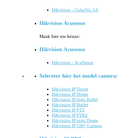
Hikvision - ColorVu 3.0
Hikvision Acusense
Maak hier uw keuze:
Hikvision Acusense
Hikvision - AcuSense
Selecteer hier het model camera:
Hikvision IP Turret
Hikvision IP Dome
Hikvision IP mini Bullet
Hikvision IP Bullet
Hikvision IP PTZ
Hikvision IP PTRZ
Hikvision IP mini Dome
Hikvision IP 180° Camera