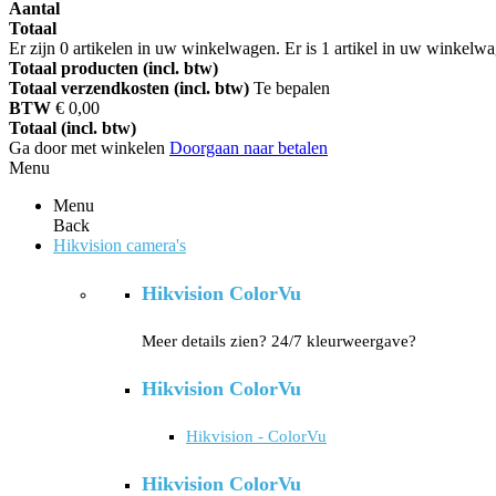
Aantal
Totaal
Er zijn
0
artikelen in uw winkelwagen.
Er is 1 artikel in uw winkelw
Totaal producten (incl. btw)
Totaal verzendkosten (incl. btw)
Te bepalen
BTW
€ 0,00
Totaal (incl. btw)
Ga door met winkelen
Doorgaan naar betalen
Menu
Menu
Back
Hikvision camera's
Hikvision ColorVu
Meer details zien? 24/7 kleurweergave?
Hikvision ColorVu
Hikvision - ColorVu
Hikvision ColorVu