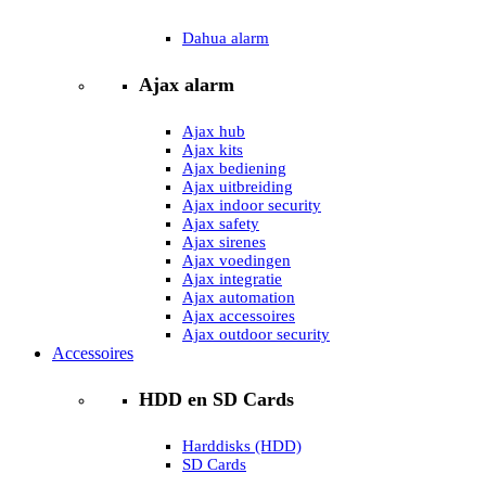
Dahua alarm
Ajax alarm
Ajax hub
Ajax kits
Ajax bediening
Ajax uitbreiding
Ajax indoor security
Ajax safety
Ajax sirenes
Ajax voedingen
Ajax integratie
Ajax automation
Ajax accessoires
Ajax outdoor security
Accessoires
HDD en SD Cards
Harddisks (HDD)
SD Cards