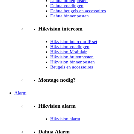
Dahua buitenposten
Dahua voedingen
Dahua beugels en accessoires
Dahua binnenposten
Hikvision intercom
Hikvision intercom IP set
Hikvision voedingen
Hikvision Modulair
Hikvision buitenposten
Hikvision binnenposten
Beugels en accessoires
Montage nodig?
Alarm
Hikvision alarm
Hikvision alarm
Dahua Alarm