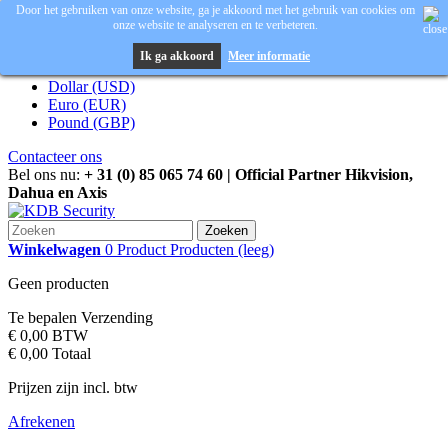
Door het gebruiken van onze website, ga je akkoord met het gebruik van cookies om
onze website te analyseren en te verbeteren.
Inloggen
Valuta :
EUR
Ik ga akkoord
Meer informatie
Dollar (USD)
Euro (EUR)
Pound (GBP)
Contacteer ons
Bel ons nu:
+ 31 (0) 85 065 74 60 | Official Partner Hikvision,
Dahua en Axis
Zoeken
Winkelwagen
0
Product
Producten
(leeg)
Geen producten
Te bepalen
Verzending
€ 0,00
BTW
€ 0,00
Totaal
Prijzen zijn incl. btw
Afrekenen