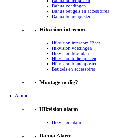
Dahua buitenposten
Dahua voedingen
Dahua beugels en accessoires
Dahua binnenposten
Hikvision intercom
Hikvision intercom IP set
Hikvision voedingen
Hikvision Modulair
Hikvision buitenposten
Hikvision binnenposten
Beugels en accessoires
Montage nodig?
Alarm
Hikvision alarm
Hikvision alarm
Dahua Alarm