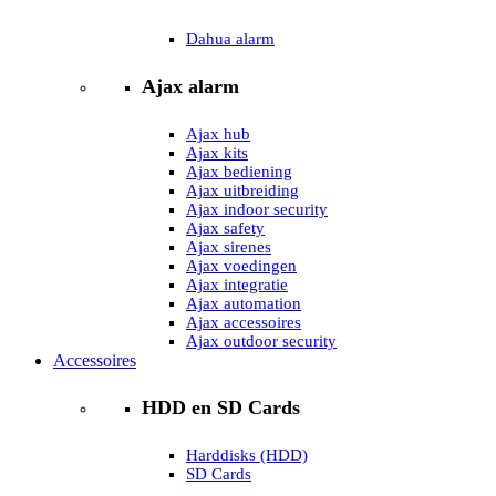
Dahua alarm
Ajax alarm
Ajax hub
Ajax kits
Ajax bediening
Ajax uitbreiding
Ajax indoor security
Ajax safety
Ajax sirenes
Ajax voedingen
Ajax integratie
Ajax automation
Ajax accessoires
Ajax outdoor security
Accessoires
HDD en SD Cards
Harddisks (HDD)
SD Cards