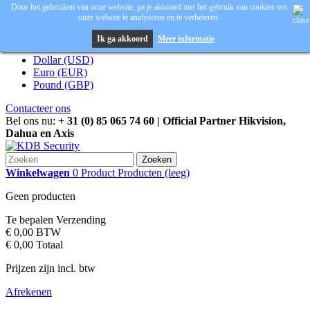
Door het gebruiken van onze website, ga je akkoord met het gebruik van cookies om
onze website te analyseren en te verbeteren.
Inloggen
Valuta :
EUR
Ik ga akkoord
Meer informatie
Dollar (USD)
Euro (EUR)
Pound (GBP)
Contacteer ons
Bel ons nu:
+ 31 (0) 85 065 74 60 | Official Partner Hikvision,
Dahua en Axis
Zoeken
Winkelwagen
0
Product
Producten
(leeg)
Geen producten
Te bepalen
Verzending
€ 0,00
BTW
€ 0,00
Totaal
Prijzen zijn incl. btw
Afrekenen