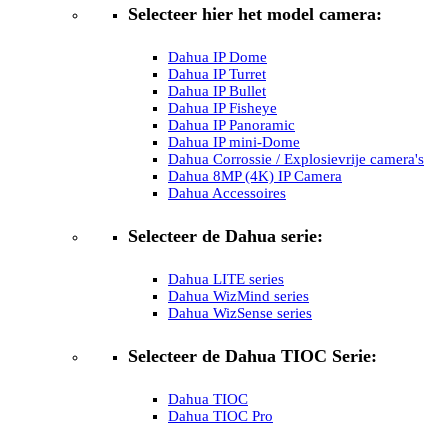
Selecteer hier het model camera:
Dahua IP Dome
Dahua IP Turret
Dahua IP Bullet
Dahua IP Fisheye
Dahua IP Panoramic
Dahua IP mini-Dome
Dahua Corrossie / Explosievrije camera's
Dahua 8MP (4K) IP Camera
Dahua Accessoires
Selecteer de Dahua serie:
Dahua LITE series
Dahua WizMind series
Dahua WizSense series
Selecteer de Dahua TIOC Serie:
Dahua TIOC
Dahua TIOC Pro