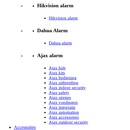
Hikvision alarm
Hikvision alarm
Dahua Alarm
Dahua alarm
Ajax alarm
Ajax hub
Ajax kits
Ajax bediening
Ajax uitbreiding
Ajax indoor security
Ajax safety
Ajax sirenes
Ajax voedingen
Ajax integratie
Ajax automation
Ajax accessoires
Ajax outdoor security
Accessoires