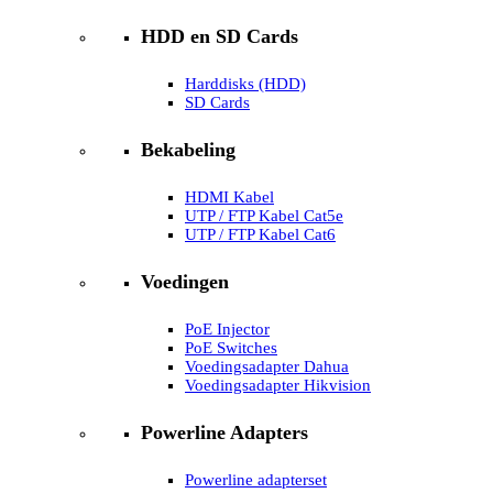
HDD en SD Cards
Harddisks (HDD)
SD Cards
Bekabeling
HDMI Kabel
UTP / FTP Kabel Cat5e
UTP / FTP Kabel Cat6
Voedingen
PoE Injector
PoE Switches
Voedingsadapter Dahua
Voedingsadapter Hikvision
Powerline Adapters
Powerline adapterset