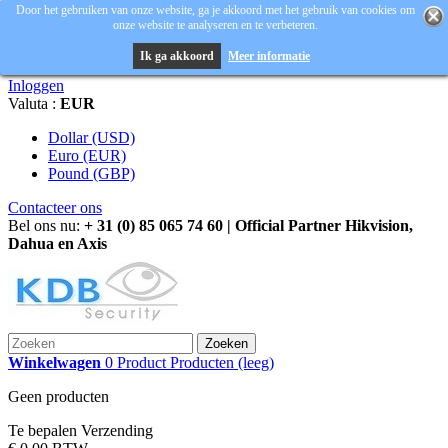
Door het gebruiken van onze website, ga je akkoord met het gebruik van cookies om
onze website te analyseren en te verbeteren.
Ik ga akkoord
Meer informatie
Inloggen
Valuta :
EUR
Dollar (USD)
Euro (EUR)
Pound (GBP)
Contacteer ons
Bel ons nu:
+ 31 (0) 85 065 74 60 | Official Partner Hikvision,
Dahua en Axis
Zoeken
Winkelwagen
0
Product
Producten
(leeg)
Geen producten
Te bepalen
Verzending