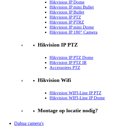
Hikvision IP Dome
Hikvision IP mini Bullet
Hikvision IP Bullet
Hikvision IP PTZ
Hikvision IP PTRZ
Hikvision IP mini Dome
Hikvision IP 180° Camera
Hikvision IP PTZ
Hikvision IP PTZ Dome
Hikvision IP PTZ IR
Accessoires PTZ
Hikvision Wifi
Hikvision WIFI-Line IP PTZ
Hikvision WIFI-Line IP Dome
Montage op locatie nodig?
Dahua camera's