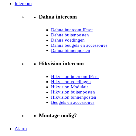
Intercom
Dahua intercom
Dahua intercom IP set
Dahua buitenposten
Dahua voedingen
Dahua beugels en accessoires
Dahua binnenposten
Hikvision intercom
Hikvision intercom IP set
Hikvision voedingen
Hikvision Modulair
Hikvision buitenposten
Hikvision binnenposten
Beugels en accessoires
Montage nodig?
Alarm