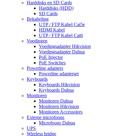
Harddisks en SD Cards
Harddisks (HDD)
SD Cards
Bekabeling
UTP / FTP Kabel Cat5e
HDMI Kabel
UTP / FTP Kabel Cat6
Voedingen
Voedingsadapter Hikvision
Voedingsadapter Dahua
PoE Injector
PoE Switches
Powerline adapters
Powerline adapterset
Keyboards
Keyboards Hikvision
Keyboards Dahua
Monitoren
Monitoren Dahua
Monitoren Hikvision
Monitoren Accessoires
Externe microfoons
Microfoons Dahua
UPS
Wireless bridge