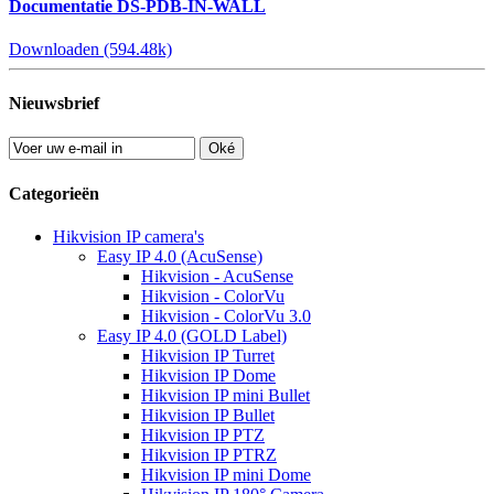
Documentatie DS-PDB-IN-WALL
Downloaden (594.48k)
Nieuwsbrief
Oké
Categorieën
Hikvision IP camera's
Easy IP 4.0 (AcuSense)
Hikvision - AcuSense
Hikvision - ColorVu
Hikvision - ColorVu 3.0
Easy IP 4.0 (GOLD Label)
Hikvision IP Turret
Hikvision IP Dome
Hikvision IP mini Bullet
Hikvision IP Bullet
Hikvision IP PTZ
Hikvision IP PTRZ
Hikvision IP mini Dome