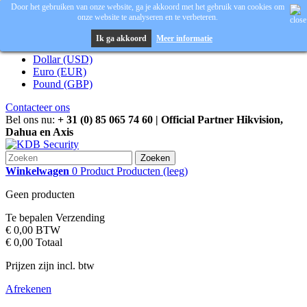
Door het gebruiken van onze website, ga je akkoord met het gebruik van cookies om
onze website te analyseren en te verbeteren.
Inloggen
Valuta :
EUR
Ik ga akkoord
Meer informatie
Dollar (USD)
Euro (EUR)
Pound (GBP)
Contacteer ons
Bel ons nu:
+ 31 (0) 85 065 74 60 | Official Partner Hikvision,
Dahua en Axis
Zoeken
Winkelwagen
0
Product
Producten
(leeg)
Geen producten
Te bepalen
Verzending
€ 0,00
BTW
€ 0,00
Totaal
Prijzen zijn incl. btw
Afrekenen