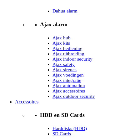
Dahua alarm
Ajax alarm
Ajax hub
Ajax kits
Ajax bediening
Ajax uitbreiding
Ajax indoor security
Ajax safety
Ajax sirenes
Ajax voedingen
Ajax integratie
Ajax automation
Ajax accessoires
Ajax outdoor security
Accessoires
HDD en SD Cards
Harddisks (HDD)
SD Cards