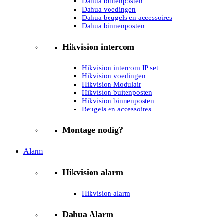
Dahua buitenposten
Dahua voedingen
Dahua beugels en accessoires
Dahua binnenposten
Hikvision intercom
Hikvision intercom IP set
Hikvision voedingen
Hikvision Modulair
Hikvision buitenposten
Hikvision binnenposten
Beugels en accessoires
Montage nodig?
Alarm
Hikvision alarm
Hikvision alarm
Dahua Alarm