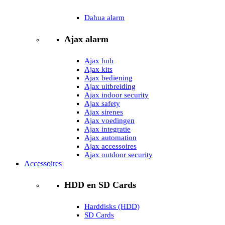
Dahua alarm
Ajax alarm
Ajax hub
Ajax kits
Ajax bediening
Ajax uitbreiding
Ajax indoor security
Ajax safety
Ajax sirenes
Ajax voedingen
Ajax integratie
Ajax automation
Ajax accessoires
Ajax outdoor security
Accessoires
HDD en SD Cards
Harddisks (HDD)
SD Cards