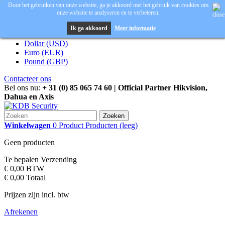
Door het gebruiken van onze website, ga je akkoord met het gebruik van cookies om
onze website te analyseren en te verbeteren.
Inloggen
Valuta :
EUR
Ik ga akkoord
Meer informatie
Dollar (USD)
Euro (EUR)
Pound (GBP)
Contacteer ons
Bel ons nu:
+ 31 (0) 85 065 74 60 | Official Partner Hikvision,
Dahua en Axis
Zoeken
Winkelwagen
0
Product
Producten
(leeg)
Geen producten
Te bepalen
Verzending
€ 0,00
BTW
€ 0,00
Totaal
Prijzen zijn incl. btw
Afrekenen