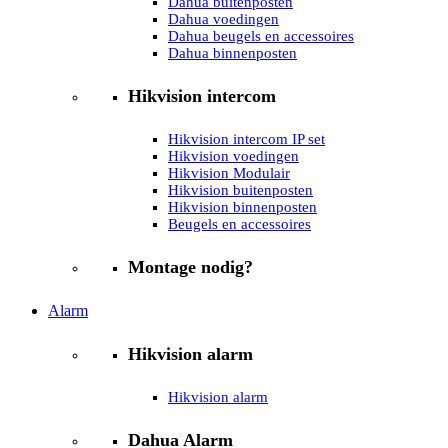
Dahua buitenposten
Dahua voedingen
Dahua beugels en accessoires
Dahua binnenposten
Hikvision intercom
Hikvision intercom IP set
Hikvision voedingen
Hikvision Modulair
Hikvision buitenposten
Hikvision binnenposten
Beugels en accessoires
Montage nodig?
Alarm
Hikvision alarm
Hikvision alarm
Dahua Alarm