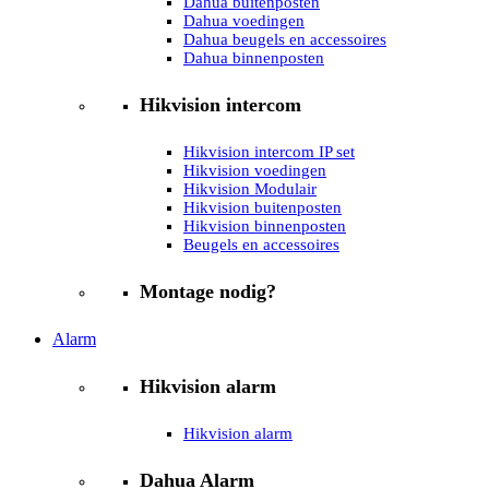
Dahua buitenposten
Dahua voedingen
Dahua beugels en accessoires
Dahua binnenposten
Hikvision intercom
Hikvision intercom IP set
Hikvision voedingen
Hikvision Modulair
Hikvision buitenposten
Hikvision binnenposten
Beugels en accessoires
Montage nodig?
Alarm
Hikvision alarm
Hikvision alarm
Dahua Alarm