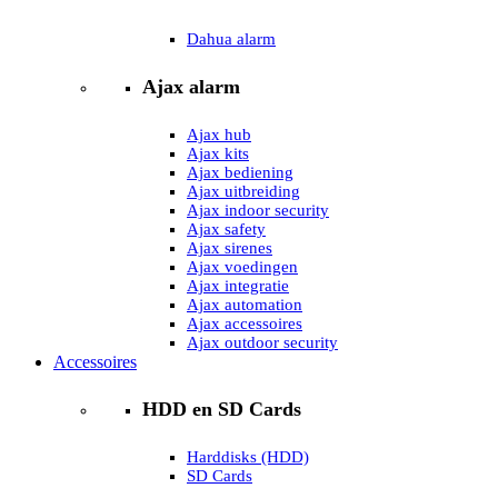
Dahua alarm
Ajax alarm
Ajax hub
Ajax kits
Ajax bediening
Ajax uitbreiding
Ajax indoor security
Ajax safety
Ajax sirenes
Ajax voedingen
Ajax integratie
Ajax automation
Ajax accessoires
Ajax outdoor security
Accessoires
HDD en SD Cards
Harddisks (HDD)
SD Cards