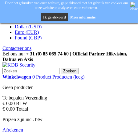
Door het gebruiken van onze website, ga je akkoord met het gebruik van cookies om
onze website te analyseren en te verbeteren.
Inloggen
Valuta :
EUR
Ik ga akkoord
Meer informatie
Dollar (USD)
Euro (EUR)
Pound (GBP)
Contacteer ons
Bel ons nu:
+ 31 (0) 85 065 74 60 | Official Partner Hikvision,
Dahua en Axis
Zoeken
Winkelwagen
0
Product
Producten
(leeg)
Geen producten
Te bepalen
Verzending
€ 0,00
BTW
€ 0,00
Totaal
Prijzen zijn incl. btw
Afrekenen