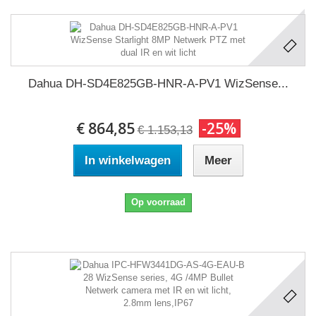
Dahua DH-SD4E825GB-HNR-A-PV1 WizSense...
€ 864,85
-25%
€ 1.153,13
In winkelwagen
Meer
Op voorraad