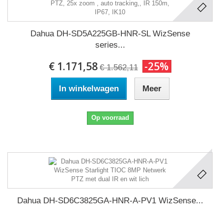
Dahua DH-SD5A225GB-HNR-SL WizSense
series...
€ 1.171,58
-25%
€ 1.562,11
In winkelwagen
Meer
Op voorraad
Dahua DH-SD6C3825GA-HNR-A-PV1 WizSense...