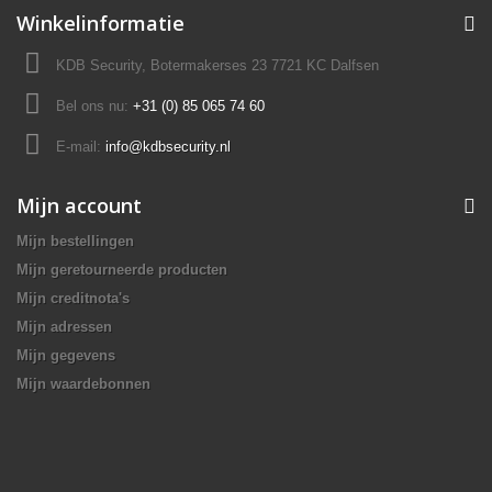
Winkelinformatie
KDB Security, Botermakerses 23 7721 KC Dalfsen
Bel ons nu:
+31 (0) 85 065 74 60
E-mail:
info@kdbsecurity.nl
Mijn account
Mijn bestellingen
Mijn geretourneerde producten
Mijn creditnota's
Mijn adressen
Mijn gegevens
Mijn waardebonnen