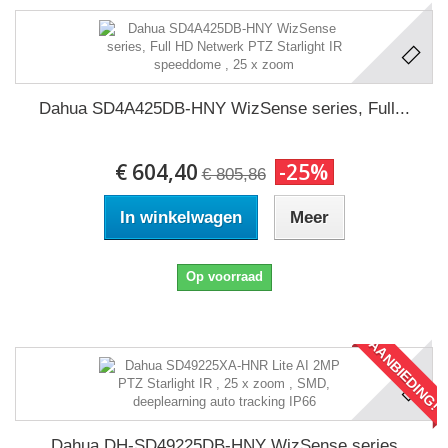
Dahua SD4A425DB-HNY WizSense series, Full...
€ 604,40
-25%
€ 805,86
In winkelwagen
Meer
Op voorraad
AANBIEDING!
Dahua DH-SD49225DB-HNY WizSense series