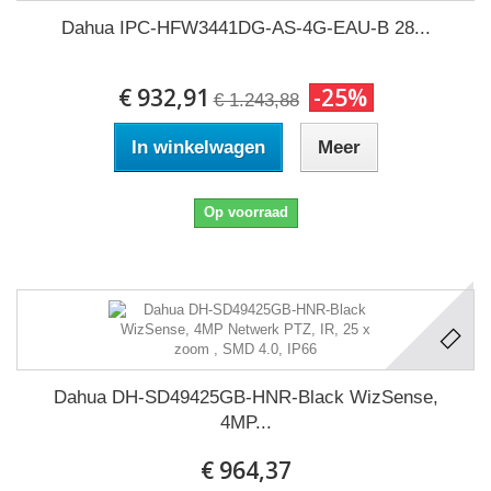
Dahua IPC-HFW3441DG-AS-4G-EAU-B 28...
€ 932,91
-25%
€ 1.243,88
In winkelwagen
Meer
Op voorraad
Dahua DH-SD49425GB-HNR-Black WizSense,
4MP...
€ 964,37