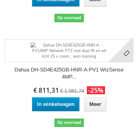
Op voorraad
Dahua DH-SD4E425GB-HNR-A-PV1 WizSense
4MP...
€ 811,31
-25%
€ 1.081,74
In winkelwagen
Meer
Op voorraad