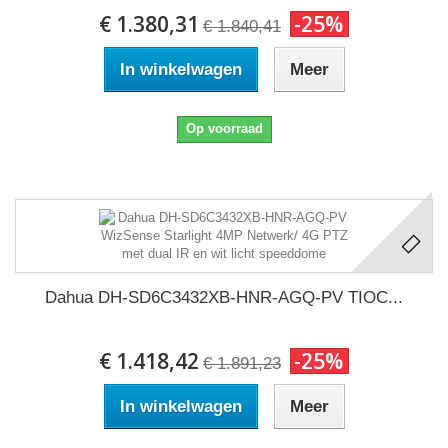
€ 1.380,31
-25%
€ 1.840,41
In winkelwagen
Meer
Op voorraad
Dahua DH-SD6C3432XB-HNR-AGQ-PV TIOC...
€ 1.418,42
-25%
€ 1.891,23
In winkelwagen
Meer