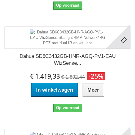
Op voorraad
Dahua SD6C3432GB-HNR-AGQ-PV1-EAU
WizSense...
€ 1.419,33
-25%
€ 1.892,44
In winkelwagen
Meer
Op voorraad