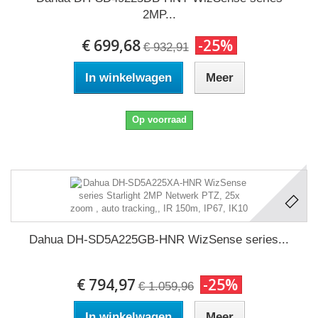
2MP...
€ 699,68
-25%
€ 932,91
In winkelwagen
Meer
Op voorraad
Dahua DH-SD5A225GB-HNR WizSense series...
€ 794,97
-25%
€ 1.059,96
In winkelwagen
Meer