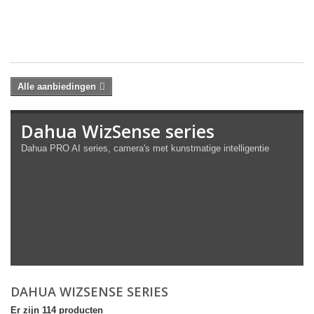
€ 
€
35
Alle aanbiedingen
Dahua WizSense series
Dahua PRO AI series, camera's met kunstmatige intelligentie
DAHUA WIZSENSE SERIES
Er zijn 114 producten