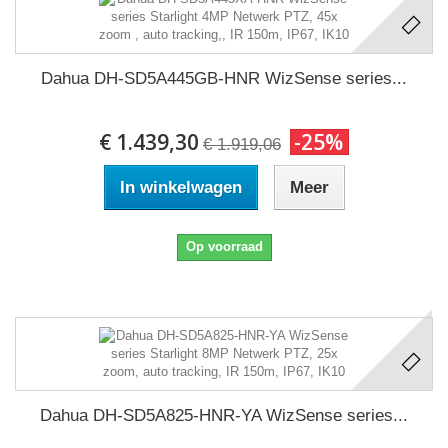
Dahua DH-SD5A445GB-HNR WizSense series...
€ 1.439,30
-25%
€ 1.919,06
In winkelwagen
Meer
Op voorraad
Dahua DH-SD5A825-HNR-YA WizSense series...