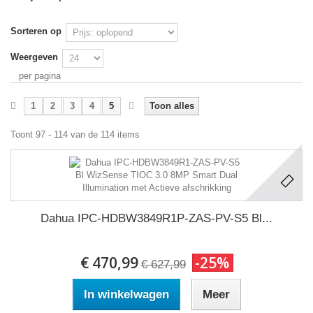
Sorteren op
Weergeven
per pagina
1
2
3
4
5
Toon alles
Toont 97 - 114 van de 114 items
Dahua IPC-HDBW3849R1P-ZAS-PV-S5 Bl...
€ 470,99
-25%
€ 627,99
In winkelwagen
Meer