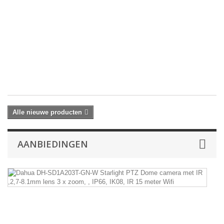
me
ee
re
va
2
x
4
MP
€ 
Alle nieuwe producten
AANBIEDINGEN
D
D
S
G
W
St