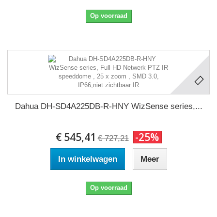
Op voorraad
Dahua DH-SD4A225DB-R-HNY WizSense series,...
€ 545,41
-25%
€ 727,21
In winkelwagen
Meer
Op voorraad