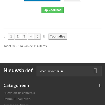
Op voorraad
1
2
3
4
5
Toon alles
Toont 97 - 114 van de 114 items
Nieuwsbrief
Categorieën
Hikvision IP camera's
Dahua IP camera's