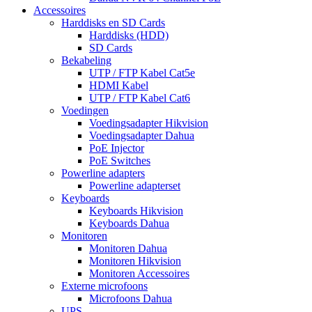
Accessoires
Harddisks en SD Cards
Harddisks (HDD)
SD Cards
Bekabeling
UTP / FTP Kabel Cat5e
HDMI Kabel
UTP / FTP Kabel Cat6
Voedingen
Voedingsadapter Hikvision
Voedingsadapter Dahua
PoE Injector
PoE Switches
Powerline adapters
Powerline adapterset
Keyboards
Keyboards Hikvision
Keyboards Dahua
Monitoren
Monitoren Dahua
Monitoren Hikvision
Monitoren Accessoires
Externe microfoons
Microfoons Dahua
UPS