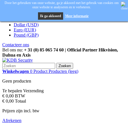
Door het gebruiken van onze website, ga je akkoord met het gebruik van cookies om
onze website te analyseren en te verbeteren.
Inloggen
Valuta :
EUR
Ik ga akkoord
Meer informatie
Dollar (USD)
Euro (EUR)
Pound (GBP)
Contacteer ons
Bel ons nu:
+ 31 (0) 85 065 74 60 | Official Partner Hikvision,
Dahua en Axis
Zoeken
Winkelwagen
0
Product
Producten
(leeg)
Geen producten
Te bepalen
Verzending
€ 0,00
BTW
€ 0,00
Totaal
Prijzen zijn incl. btw
Afrekenen