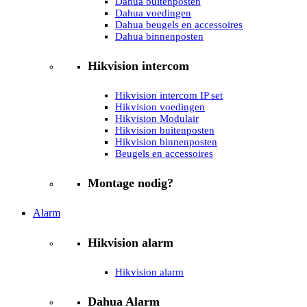
Dahua buitenposten
Dahua voedingen
Dahua beugels en accessoires
Dahua binnenposten
Hikvision intercom
Hikvision intercom IP set
Hikvision voedingen
Hikvision Modulair
Hikvision buitenposten
Hikvision binnenposten
Beugels en accessoires
Montage nodig?
Alarm
Hikvision alarm
Hikvision alarm
Dahua Alarm