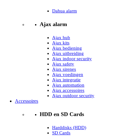
Dahua alarm
Ajax alarm
Ajax hub
Ajax kits
Ajax bediening
Ajax uitbreiding
Ajax indoor security
Ajax safety
Ajax sirenes
Ajax voedingen
Ajax integratie
Ajax automation
Ajax accessoires
Ajax outdoor security
Accessoires
HDD en SD Cards
Harddisks (HDD)
SD Cards