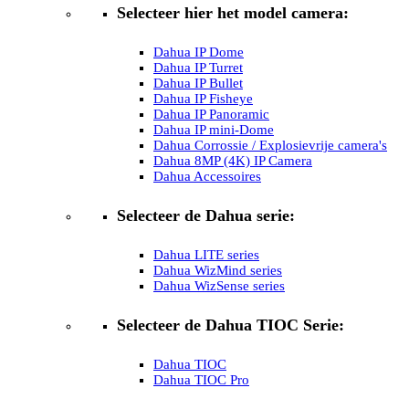
Selecteer hier het model camera:
Dahua IP Dome
Dahua IP Turret
Dahua IP Bullet
Dahua IP Fisheye
Dahua IP Panoramic
Dahua IP mini-Dome
Dahua Corrossie / Explosievrije camera's
Dahua 8MP (4K) IP Camera
Dahua Accessoires
Selecteer de Dahua serie:
Dahua LITE series
Dahua WizMind series
Dahua WizSense series
Selecteer de Dahua TIOC Serie:
Dahua TIOC
Dahua TIOC Pro