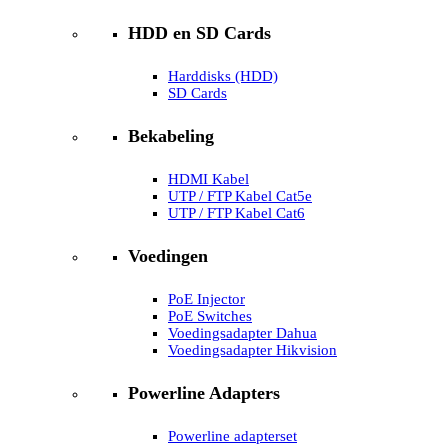
HDD en SD Cards
Harddisks (HDD)
SD Cards
Bekabeling
HDMI Kabel
UTP / FTP Kabel Cat5e
UTP / FTP Kabel Cat6
Voedingen
PoE Injector
PoE Switches
Voedingsadapter Dahua
Voedingsadapter Hikvision
Powerline Adapters
Powerline adapterset