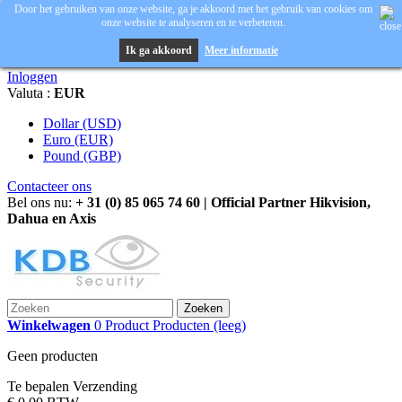
Door het gebruiken van onze website, ga je akkoord met het gebruik van cookies om
onze website te analyseren en te verbeteren.
Ik ga akkoord
Meer informatie
Inloggen
Valuta :
EUR
Dollar (USD)
Euro (EUR)
Pound (GBP)
Contacteer ons
Bel ons nu:
+ 31 (0) 85 065 74 60 | Official Partner Hikvision,
Dahua en Axis
Zoeken
Winkelwagen
0
Product
Producten
(leeg)
Geen producten
Te bepalen
Verzending