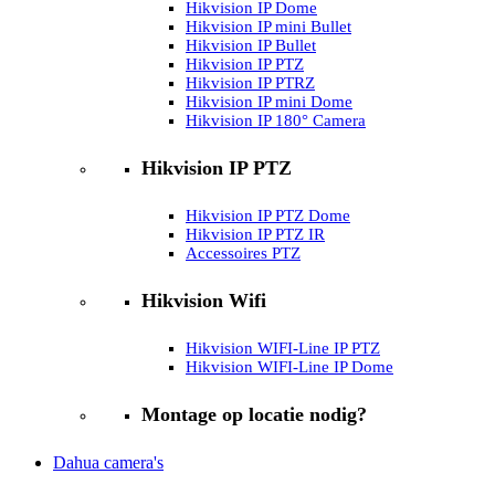
Hikvision IP Dome
Hikvision IP mini Bullet
Hikvision IP Bullet
Hikvision IP PTZ
Hikvision IP PTRZ
Hikvision IP mini Dome
Hikvision IP 180° Camera
Hikvision IP PTZ
Hikvision IP PTZ Dome
Hikvision IP PTZ IR
Accessoires PTZ
Hikvision Wifi
Hikvision WIFI-Line IP PTZ
Hikvision WIFI-Line IP Dome
Montage op locatie nodig?
Dahua camera's