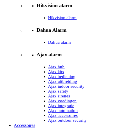
Hikvision alarm
Hikvision alarm
Dahua Alarm
Dahua alarm
Ajax alarm
Ajax hub
Ajax kits
Ajax bediening
Ajax uitbreiding
Ajax indoor security
Ajax safety
Ajax sirenes
Ajax voedingen
Ajax integratie
Ajax automation
Ajax accessoires
Ajax outdoor security
Accessoires