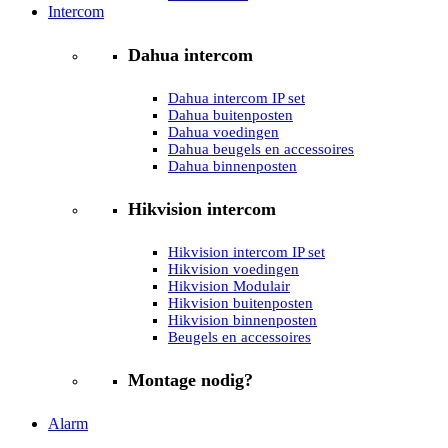
Intercom
Dahua intercom
Dahua intercom IP set
Dahua buitenposten
Dahua voedingen
Dahua beugels en accessoires
Dahua binnenposten
Hikvision intercom
Hikvision intercom IP set
Hikvision voedingen
Hikvision Modulair
Hikvision buitenposten
Hikvision binnenposten
Beugels en accessoires
Montage nodig?
Alarm