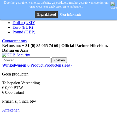
Door het gebruiken van onze website, ga je akkoord met het gebruik van cookies om
onze website te analyseren en te verbeteren.
Inloggen
Valuta :
EUR
Ik ga akkoord
Meer informatie
Dollar (USD)
Euro (EUR)
Pound (GBP)
Contacteer ons
Bel ons nu:
+ 31 (0) 85 065 74 60 | Official Partner Hikvision,
Dahua en Axis
Zoeken
Winkelwagen
0
Product
Producten
(leeg)
Geen producten
Te bepalen
Verzending
€ 0,00
BTW
€ 0,00
Totaal
Prijzen zijn incl. btw
Afrekenen