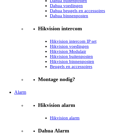
Dahua buitenposten
Dahua voedingen
Dahua beugels en accessoires
Dahua binnenposten
Hikvision intercom
Hikvision intercom IP set
Hikvision voedingen
Hikvision Modulair
Hikvision buitenposten
Hikvision binnenposten
Beugels en accessoires
Montage nodig?
Alarm
Hikvision alarm
Hikvision alarm
Dahua Alarm