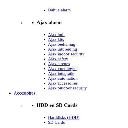
Dahua alarm
Ajax alarm
Ajax hub
Ajax kits
Ajax bediening
Ajax uitbreiding
Ajax indoor security
Ajax safety
Ajax sirenes
Ajax voedingen
Ajax integratie
Ajax automation
Ajax accessoires
Ajax outdoor security
Accessoires
HDD en SD Cards
Harddisks (HDD)
SD Cards