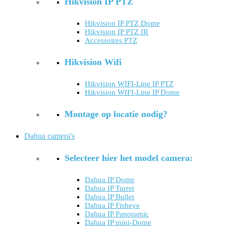
Hikvision IP PTZ
Hikvision IP PTZ Dome
Hikvision IP PTZ IR
Accessoires PTZ
Hikvision Wifi
Hikvision WIFI-Line IP PTZ
Hikvision WIFI-Line IP Dome
Montage op locatie nodig?
Dahua camera's
Selecteer hier het model camera:
Dahua IP Dome
Dahua IP Turret
Dahua IP Bullet
Dahua IP Fisheye
Dahua IP Panoramic
Dahua IP mini-Dome