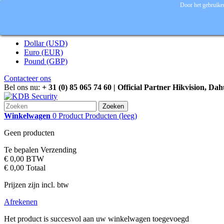
Door het gebruiken
Inloggen
Valuta :
EUR
Dollar (USD)
Euro (EUR)
Pound (GBP)
Contacteer ons
Bel ons nu:
+ 31 (0) 85 065 74 60 | Official Partner Hikvision, Da
Zoeken
Winkelwagen
0
Product
Producten
(leeg)
Geen producten
Te bepalen
Verzending
€ 0,00
BTW
€ 0,00
Totaal
Prijzen zijn incl. btw
Afrekenen
Het product is succesvol aan uw winkelwagen toegevoegd