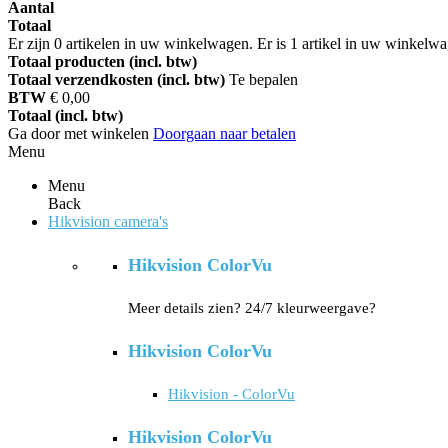
Aantal
Totaal
Er zijn
0
artikelen in uw winkelwagen.
Er is 1 artikel in uw winkelw
Totaal producten (incl. btw)
Totaal verzendkosten (incl. btw)
Te bepalen
BTW
€ 0,00
Totaal (incl. btw)
Ga door met winkelen
Doorgaan naar betalen
Menu
Menu
Back
Hikvision camera's
Hikvision ColorVu
Meer details zien? 24/7 kleurweergave?
Hikvision ColorVu
Hikvision - ColorVu
Hikvision ColorVu