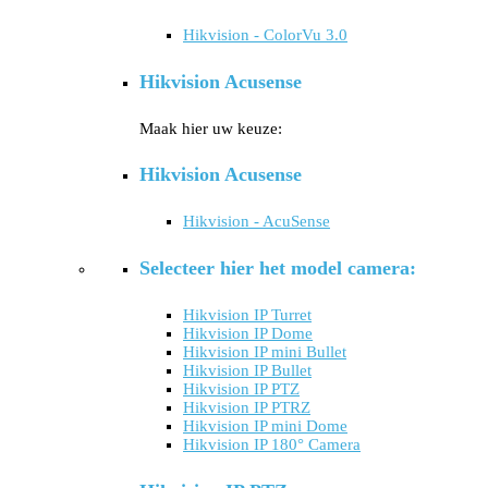
Hikvision - ColorVu 3.0
Hikvision Acusense
Maak hier uw keuze:
Hikvision Acusense
Hikvision - AcuSense
Selecteer hier het model camera:
Hikvision IP Turret
Hikvision IP Dome
Hikvision IP mini Bullet
Hikvision IP Bullet
Hikvision IP PTZ
Hikvision IP PTRZ
Hikvision IP mini Dome
Hikvision IP 180° Camera